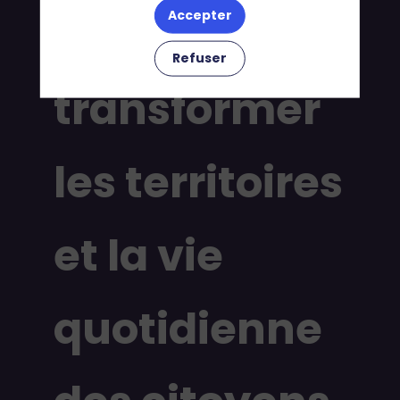
peut-il
Accepter
Refuser
transformer
les territoires
et la vie
quotidienne