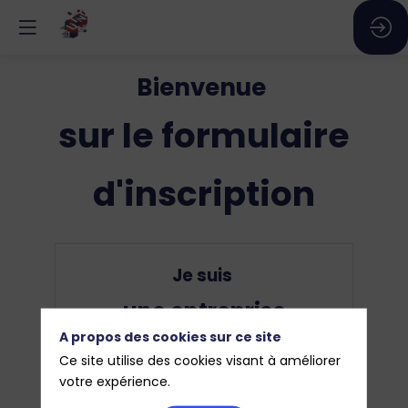
Bienvenue
sur le formulaire
d'inscription
Je suis
une entreprise
A propos des cookies sur ce site
Ce profil vous donne accès :
Ce site utilise des cookies visant à améliorer
Au programme des Universités de
votre expérience.
la Transition Numériques