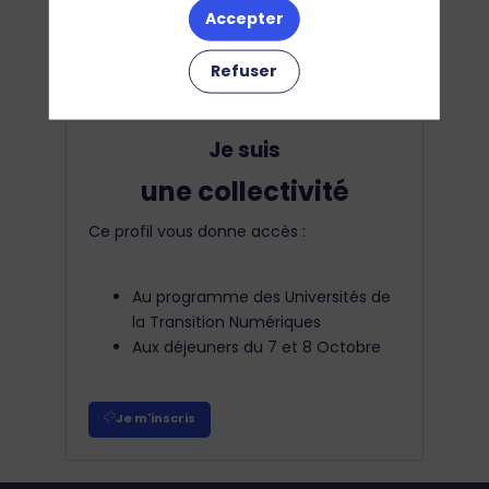
Aux déjeuners du 7 et 8 Octobre
Accepter
Je m'inscris
Refuser
Je suis
une collectivité
Ce profil vous donne accès :
Au programme des Universités de
la Transition Numériques
Aux déjeuners du 7 et 8 Octobre
Je m'inscris