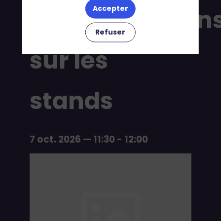
démonstration
Accepter
Refuser
sur les
stands
7 oct. 2026
—
11:30
-
12:00