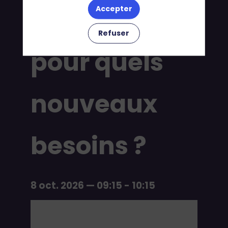
solutions
Accepter
Refuser
pour quels
nouveaux
besoins ?
8 oct. 2026
—
09:15
-
10:15